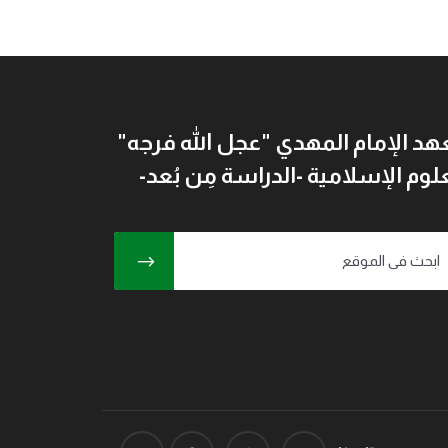
د الإمام المهدي "عجل الله فرجه"
لوم الإسلامية -الدراسة مِن بُعد-